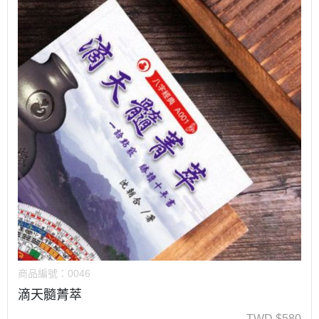
商品編號：
0046
滴天髓菁萃
TWD
$
580