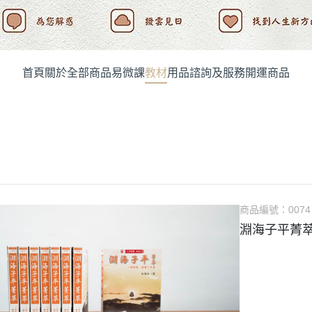
首頁
關於
全部商品
易微課
教材
用品
諮詢及服務
開運商品
商品編號：
0074
淵海子平菁