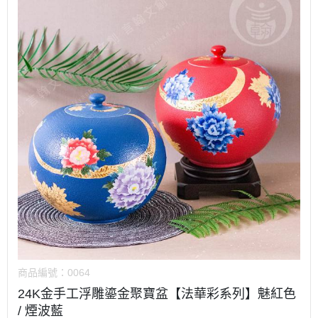
商品編號：
0064
24K金手工浮雕鎏金聚寶盆【法華彩系列】魅紅色
/ 煙波藍